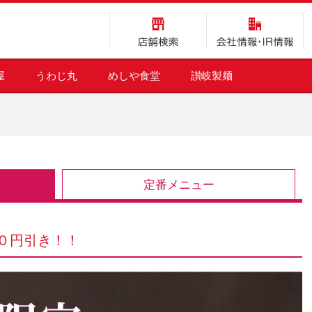
店舗検索
会社情報・IR情報
屋
うわじ丸
めしや食堂
讃岐製麺
定番メニュー
０円引き！！