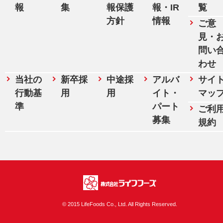
報
集
報保護
報・IR
覧
方針
情報
ご意
見・
問い
わせ
当社の
新卒採
中途採
アルバ
サイ
行動基
用
用
イト・
マッ
準
パート
ご利
募集
規約
株式会社ライフフ
© 2015 LifeFoods Co., Ltd. All Rights Reserved.
ーズ