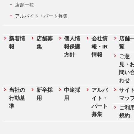
店舗一覧
アルバイト・パート募集
新着情
店舗募
個人情
会社情
店舗
報
集
報保護
報・IR
覧
方針
情報
ご意
見・
問い
わせ
当社の
新卒採
中途採
アルバ
サイ
行動基
用
用
イト・
マッ
準
パート
ご利
募集
規約