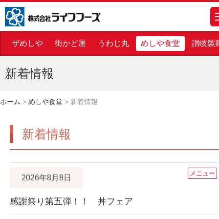
株式会社ライフフーズ
m
ザめしや
街かど屋
うわじ丸
めしや食堂
讃岐製
新着情報
ホーム
>
めしや食堂
>
新着情報
新着情報
メニュー
2026年8月8日
感謝祭り第五弾！！ 丼フェア