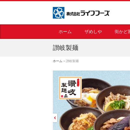
株式会社ライフフーズ
ホーム
ザめしや
街かど
讃岐製麺
ホーム
>
讃岐製麺
Prev