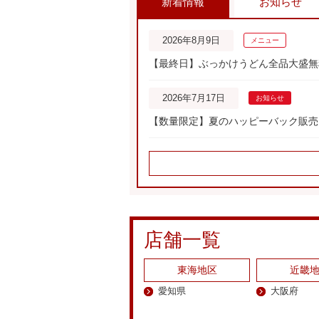
新着情報
お知らせ
2026年8月9日
メニュー
【最終日】ぶっかけうどん全品大盛無
2026年7月17日
お知らせ
【数量限定】夏のハッピーバック販売
2026年6月26日
メニュー
【讃岐製麺】牛肉ぶっかけうどんフェ
2026年6月26日
メニュー
店舗一覧
ざるうどんフェア第三弾！
東海地区
近畿
2026年6月26日
メニュー
愛知県
大阪府
【讃岐製麺】うなぎ御飯