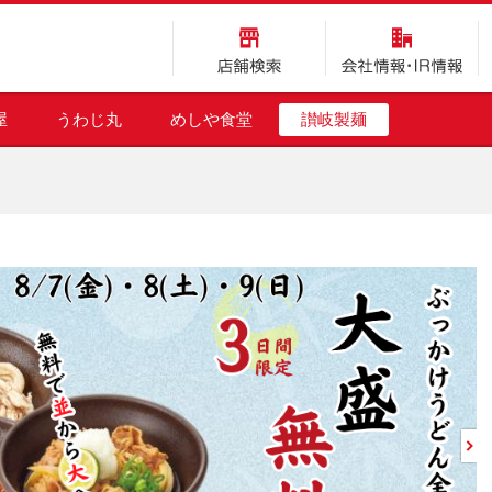
店舗検索
会社情報・IR情報
屋
うわじ丸
めしや食堂
讃岐製麺
Next