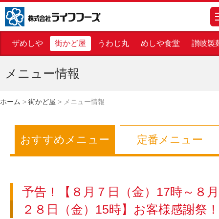
株式会社ライフフーズ
m
ザめしや
街かど屋
うわじ丸
めしや食堂
讃岐製
メニュー情報
ホーム
>
街かど屋
>
メニュー情報
おすすめメニュー
定番メニュー
予告！【８月７日（金）17時～８
２８日（金）15時】お客様感謝祭