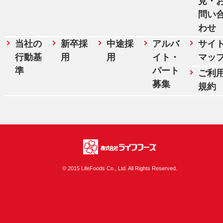
見・
問い
わせ
当社の
新卒採
中途採
アルバ
サイ
行動基
用
用
イト・
マッ
準
パート
ご利
募集
規約
株式会社ライフフ
© 2015 LifeFoods Co., Ltd. All Rights Reserved.
ーズ