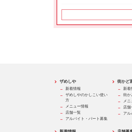
2026年7月31日
街かど屋
【街かど屋】 お盆期間 日替り定
2026年7月31日
街かど屋
【予告】ご好評につき、お客様感謝祭
2026年7月31日
街かど屋
予告！【８月７日（金）17時～８月
ザめしや
街かど
2026年7月31日
街かど屋
新着情報
新着
街かど屋(近大前店) お盆期間店舗休
ザめしやのかしこい使い
街か
方
メニ
メニュー情報
2026年7月17日
店舗
めしや食堂
店舗一覧
アル
【数量限定】夏のハッピーバック販売
アルバイト・パート募集
2026年7月17日
新着情報
店舗募
ザめしや