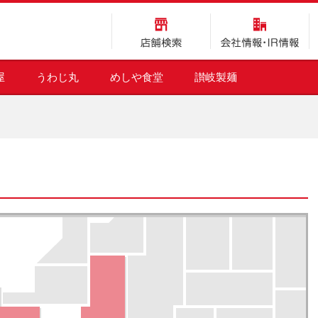
店舗検索
会社情報・IR情報
屋
うわじ丸
めしや食堂
讃岐製麺