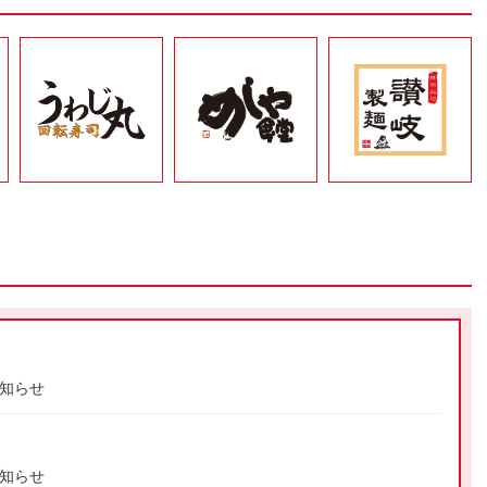
うわじ丸
めしや食堂
讃岐製麺
知らせ
知らせ