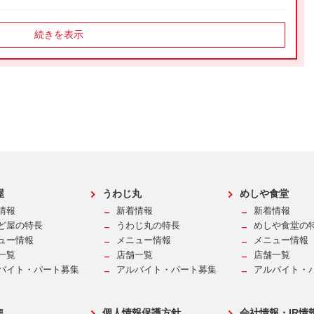
続きを表示
食・ミニ丼とざるそばランチ販売休止のお知らせ
 第２弾！
２８日（金）15時】お客様感謝祭！
屋
うわじ丸
めしや食堂
情報
新着情報
新着情報
業のお知らせ
ど屋の特長
うわじ丸の特長
めしや食堂の
ュー情報
メニュー情報
メニュー情報
一覧
店舗一覧
店舗一覧
バイト・パート募集
アルバイト・パート募集
アルバイト・
します。
集
個人情報保護方針
会社情報・IR情