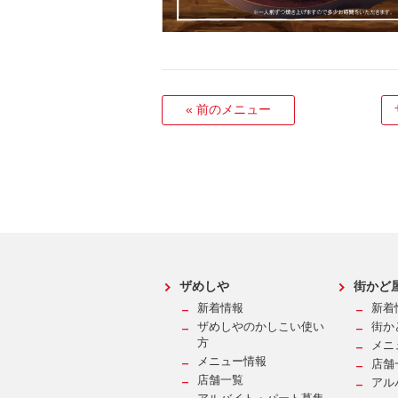
«
前のメニュー
ザめしや
街かど
新着情報
新着
ザめしやのかしこい使い
街か
方
メニ
メニュー情報
店舗
店舗一覧
アル