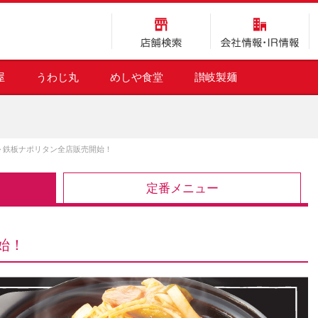
店舗検索
会社情報・IR情報
屋
うわじ丸
めしや食堂
讃岐製麺
>
鉄板ナポリタン全店販売開始！
定番メニュー
始！