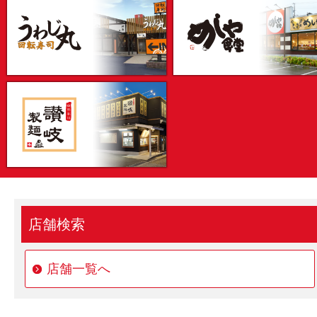
うわじ丸
めしや食堂
讃岐製麺
店舗検索
店舗一覧へ