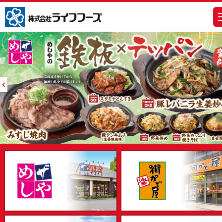
株式会社ライフフーズ
m
Prev
ザめしや
街かど屋