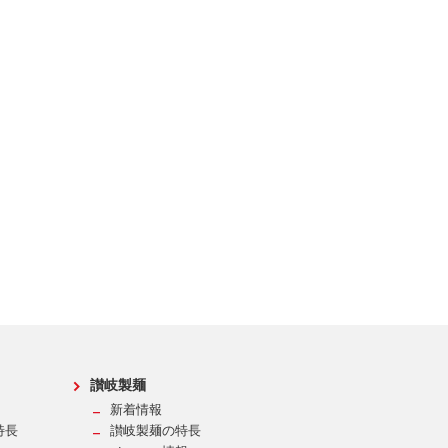
讃岐製麺
新着情報
特長
讃岐製麺の特長