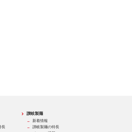
讃岐製麺
新着情報
特長
讃岐製麺の特長