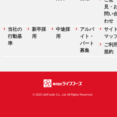
見・
問い
わせ
当社の
新卒採
中途採
アルバ
サイ
行動基
用
用
イト・
マッ
準
パート
ご利
募集
規約
株式会社ライフフ
© 2015 LifeFoods Co., Ltd. All Rights Reserved.
ーズ