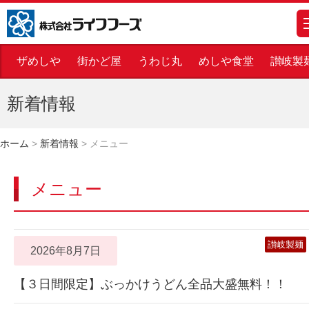
株式会社ライフフーズ
m
ザめしや
街かど屋
うわじ丸
めしや食堂
讃岐製
新着情報
ホーム
>
新着情報
>
メニュー
メニュー
讃岐製麺
2026年8月7日
【３日間限定】ぶっかけうどん全品大盛無料！！