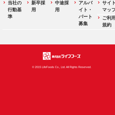
当社の
新卒採
中途採
アルバ
サイ
行動基
用
用
イト・
マッ
準
パート
ご利
募集
規約
株式会社ライフフ
© 2015 LifeFoods Co., Ltd. All Rights Reserved.
ーズ