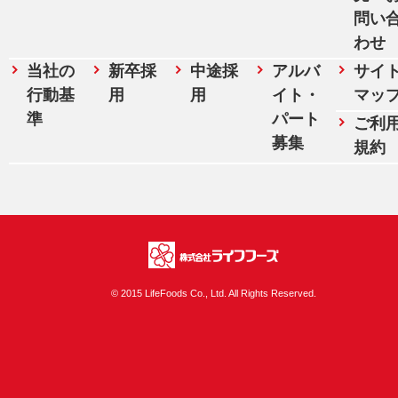
問い
わせ
当社の
新卒採
中途採
アルバ
サイ
行動基
用
用
イト・
マッ
準
パート
ご利
募集
規約
株式会社ライフフ
© 2015 LifeFoods Co., Ltd. All Rights Reserved.
ーズ