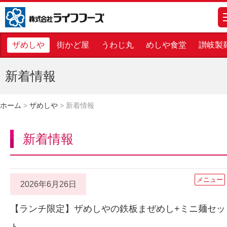
株式会社ライフフーズ
m
ザめしや
街かど屋
うわじ丸
めしや食堂
讃岐製
新着情報
ホーム
>
ザめしや
>
新着情報
新着情報
メニュー
2026年6月26日
【ランチ限定】ザめしやの鉄板まぜめし+ミニ麺セッ
ト