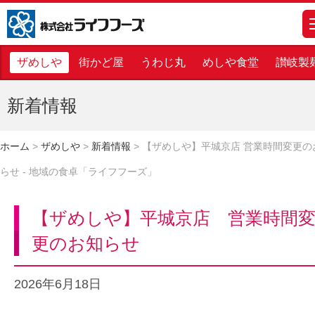
株式会社ライフフーズ
m
ザめしや
街かど屋
うわじ丸
めしや食堂
讃岐製
新着情報
ホーム
>
ザめしや
>
新着情報
>
【ザめしや】平城京店 営業時間変更の
らせ - 地域の食卓「ライフフーズ」
【ザめしや】平城京店 営業時間
更のお知らせ
2026年6月18日