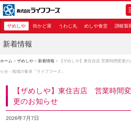
株式会社ライフフーズ
m
ザめしや
街かど屋
うわじ丸
めしや食堂
讃岐製
新着情報
ホーム
>
ザめしや
>
新着情報
>
【ザめしや】東住吉店 営業時間変更の
らせ - 地域の食卓「ライフフーズ」
【ザめしや】東住吉店 営業時間
更のお知らせ
2026年7月7日