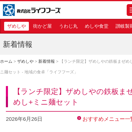
株式会社ライフフーズ
m
ザめしや
街かど屋
うわじ丸
めしや食堂
讃岐製
新着情報
ホーム
>
ザめしや
>
新着情報
>
【ランチ限定】ザめしやの鉄板まぜめ
ニ麺セット - 地域の食卓「ライフフーズ」
【ランチ限定】ザめしやの鉄板ま
めし+ミニ麺セット
2026年6月26日
おすすめメニュー一