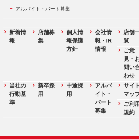
アルバイト・パート募集
新着情
店舗募
個人情
会社情
店舗
報
集
報保護
報・IR
覧
方針
情報
ご意
見・
問い
わせ
当社の
新卒採
中途採
アルバ
サイ
行動基
用
用
イト・
マッ
準
パート
ご利
募集
規約