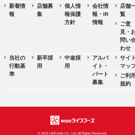
新着情
店舗募
個人情
会社情
店舗
報
集
報保護
報・IR
覧
方針
情報
ご意
見・
問い
わせ
当社の
新卒採
中途採
アルバ
サイ
行動基
用
用
イト・
マッ
準
パート
ご利
募集
規約
株式会社ライフフ
© 2015 LifeFoods Co., Ltd. All Rights Reserved.