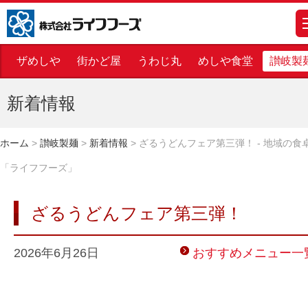
株式会社ライフフーズ
m
ザめしや
街かど屋
うわじ丸
めしや食堂
讃岐製
新着情報
ホーム
>
讃岐製麺
>
新着情報
>
ざるうどんフェア第三弾！ - 地域の食
「ライフフーズ」
ざるうどんフェア第三弾！
2026年6月26日
おすすめメニュー一