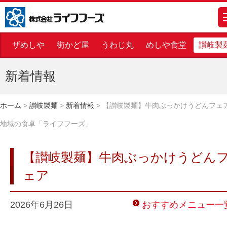
株式会社ライフフーズ
m
ザめしや
街かど屋
うわじ丸
めしや食堂
讃岐製
新着情報
ホーム
>
讃岐製麺
>
新着情報
>
【讃岐製麺】牛肉ぶっかけうどんフェア
地域の食卓「ライフフーズ」
【讃岐製麺】牛肉ぶっかけうどん
ェア
2026年6月26日
おすすめメニュー一