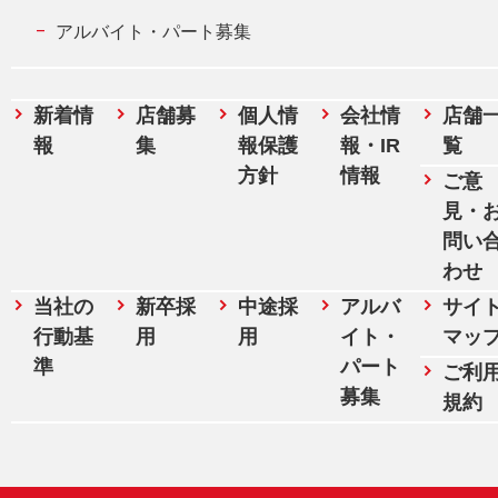
アルバイト・パート募集
新着情
店舗募
個人情
会社情
店舗
報
集
報保護
報・IR
覧
方針
情報
ご意
見・
問い
わせ
当社の
新卒採
中途採
アルバ
サイ
行動基
用
用
イト・
マッ
準
パート
ご利
募集
規約