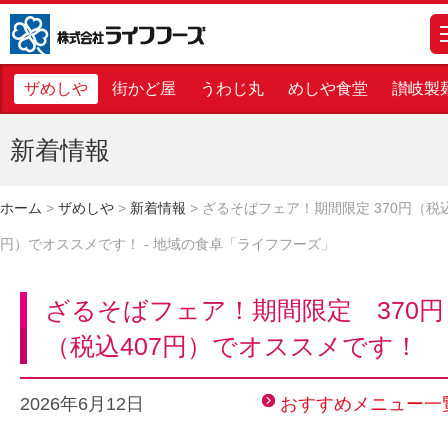
株式会社ライフフーズ
m
ザめしや
街かど屋
うわじ丸
めしや食堂
讃岐製
新着情報
ホーム
>
ザめしや
>
新着情報
>
ざるそばフェア！期間限定 370円（税込
円）でオススメです！ - 地域の食卓「ライフフーズ」
ざるそばフェア！期間限定 370円
（税込407円）でオススメです！
2026年6月12日
おすすめメニュー一