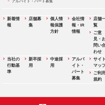
アルバイト・パート募集
新着情
店舗募
個人情
会社情
店舗
報
集
報保護
報・IR
覧
方針
情報
ご意
見・
問い
わせ
当社の
新卒採
中途採
アルバ
サイ
行動基
用
用
イト・
マッ
準
パート
ご利
募集
規約