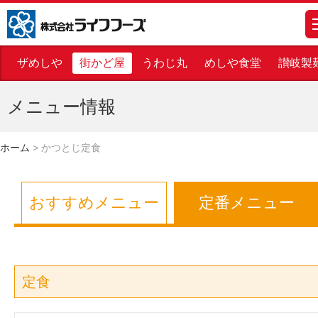
株式会社ライフフーズ
m
ザめしや
街かど屋
うわじ丸
めしや食堂
讃岐製
メニュー情報
ホーム
>
かつとじ定食
おすすめメニュー
定番メニュー
定食