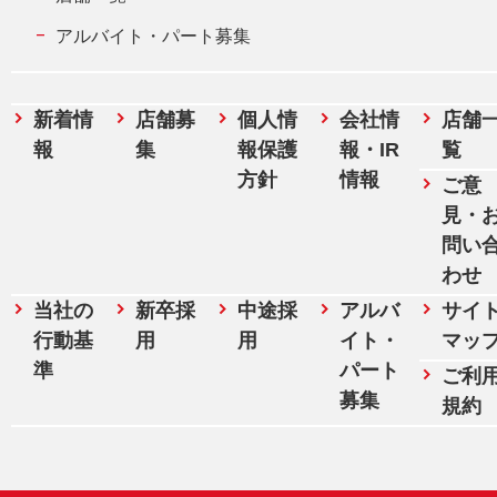
アルバイト・パート募集
新着情
店舗募
個人情
会社情
店舗
報
集
報保護
報・IR
覧
方針
情報
ご意
見・
問い
わせ
当社の
新卒採
中途採
アルバ
サイ
行動基
用
用
イト・
マッ
準
パート
ご利
募集
規約