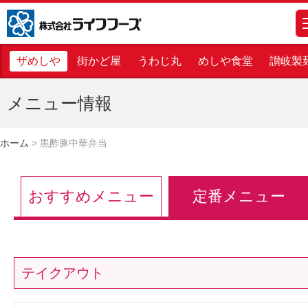
株式会社ライフフーズ
m
ザめしや
街かど屋
うわじ丸
めしや食堂
讃岐製
メニュー情報
ホーム
>
黒酢豚中華弁当
おすすめメニュー
定番メニュー
テイクアウト