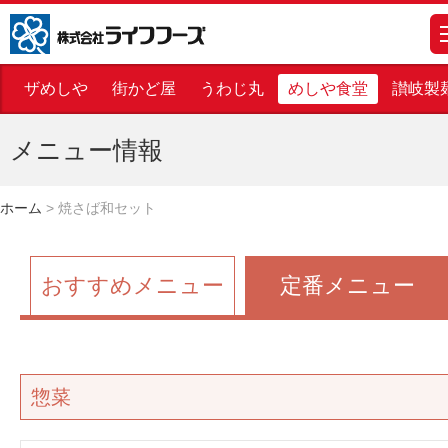
株式会社ライフフーズ
m
ザめしや
街かど屋
うわじ丸
めしや食堂
讃岐製
メニュー情報
ホーム
>
焼さば和セット
おすすめメニュー
定番メニュー
惣菜