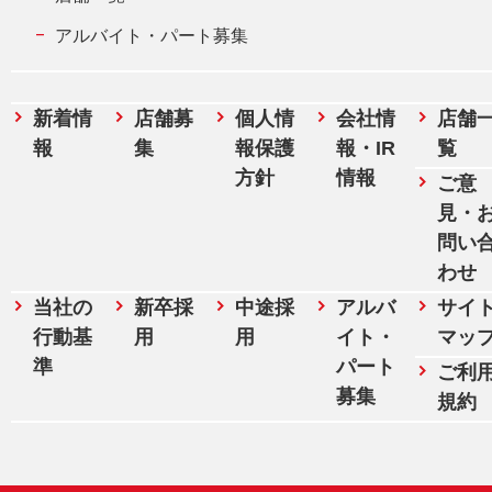
アルバイト・パート募集
新着情
店舗募
個人情
会社情
店舗
報
集
報保護
報・IR
覧
方針
情報
ご意
見・
問い
わせ
当社の
新卒採
中途採
アルバ
サイ
行動基
用
用
イト・
マッ
準
パート
ご利
募集
規約