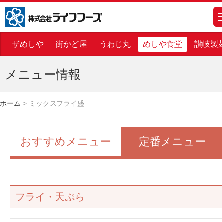
株式会社ライフフーズ
m
ザめしや
街かど屋
うわじ丸
めしや食堂
讃岐製
メニュー情報
ホーム
>
ミックスフライ盛
おすすめメニュー
定番メニュー
フライ・天ぷら