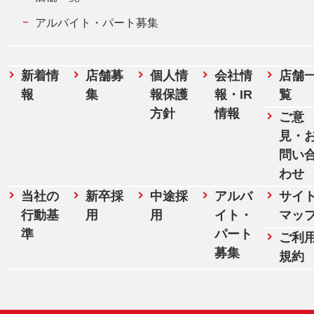
アルバイト・パート募集
新着情
店舗募
個人情
会社情
店舗
報
集
報保護
報・IR
覧
方針
情報
ご意
見・
問い
わせ
当社の
新卒採
中途採
アルバ
サイ
行動基
用
用
イト・
マッ
準
パート
ご利
募集
規約