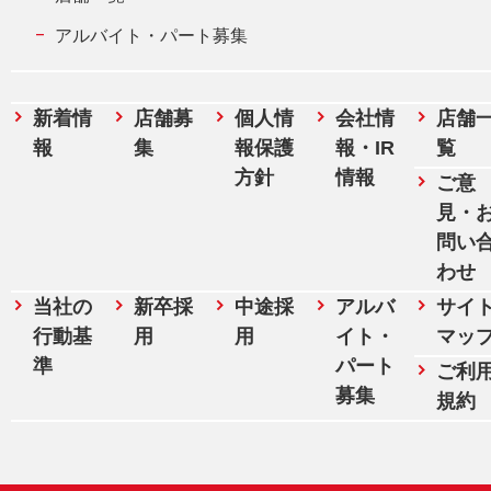
アルバイト・パート募集
新着情
店舗募
個人情
会社情
店舗
報
集
報保護
報・IR
覧
方針
情報
ご意
見・
問い
わせ
当社の
新卒採
中途採
アルバ
サイ
行動基
用
用
イト・
マッ
準
パート
ご利
募集
規約