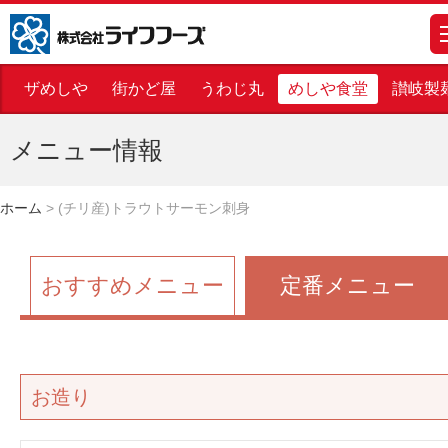
株式会社ライフフーズ
m
ザめしや
街かど屋
うわじ丸
めしや食堂
讃岐製
メニュー情報
ホーム
>
(チリ産)トラウトサーモン刺身
おすすめメニュー
定番メニュー
お造り