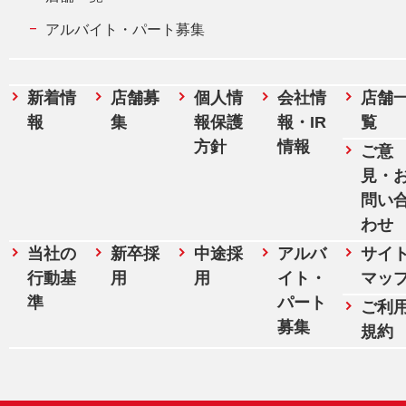
アルバイト・パート募集
新着情
店舗募
個人情
会社情
店舗
報
集
報保護
報・IR
覧
方針
情報
ご意
見・
問い
わせ
当社の
新卒採
中途採
アルバ
サイ
行動基
用
用
イト・
マッ
準
パート
ご利
募集
規約