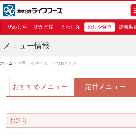
株式会社ライフフーズ
m
ザめしや
街かど屋
うわじ丸
めしや食堂
讃岐製
メニュー情報
ホーム
>
お手ごろサイズ かつおたたき
おすすめメニュー
定番メニュー
お造り