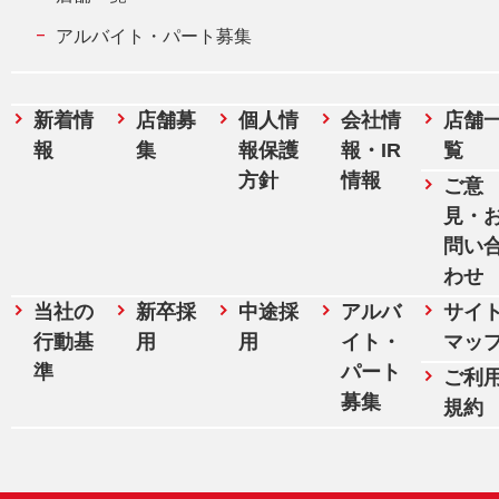
アルバイト・パート募集
新着情
店舗募
個人情
会社情
店舗
報
集
報保護
報・IR
覧
方針
情報
ご意
見・
問い
わせ
当社の
新卒採
中途採
アルバ
サイ
行動基
用
用
イト・
マッ
準
パート
ご利
募集
規約