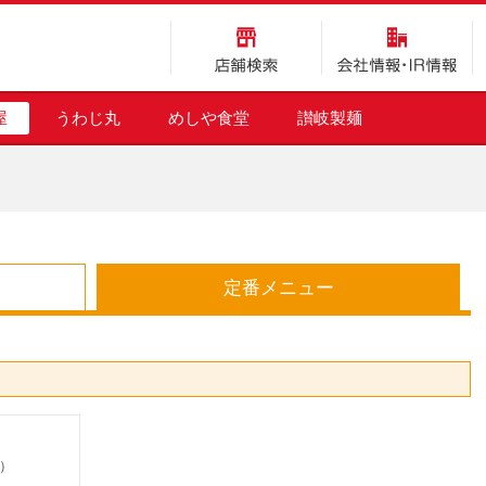
店舗検索
会社情報・IR情報
屋
うわじ丸
めしや食堂
讃岐製麺
定番メニュー
込）