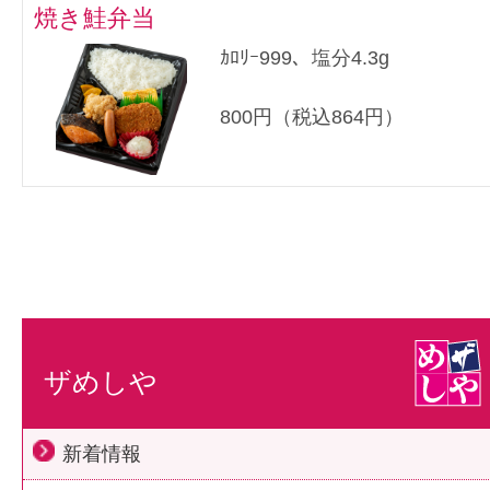
焼き鮭弁当
ｶﾛﾘｰ999、塩分4.3g
800円（税込864円）
ザめしや
新着情報