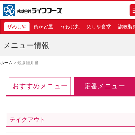
株式会社ライフフーズ
m
ザめしや
街かど屋
うわじ丸
めしや食堂
讃岐製
メニュー情報
ホーム
>
焼き鮭弁当
おすすめメニュー
定番メニュー
テイクアウト