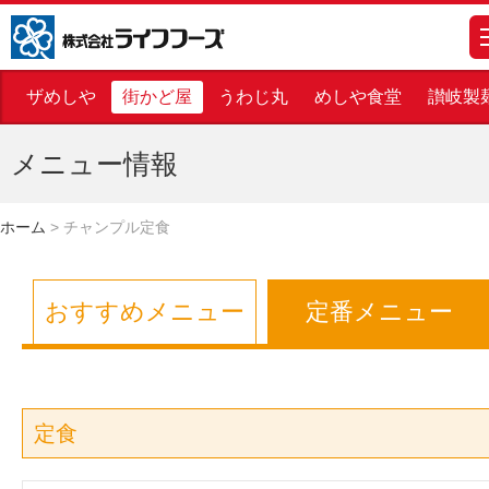
株式会社ライフフーズ
m
ザめしや
街かど屋
うわじ丸
めしや食堂
讃岐製
メニュー情報
ホーム
>
チャンプル定食
おすすめメニュー
定番メニュー
定食