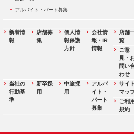
アルバイト・パート募集
新着情
店舗募
個人情
会社情
店舗
報
集
報保護
報・IR
覧
方針
情報
ご意
見・
問い
わせ
当社の
新卒採
中途採
アルバ
サイ
行動基
用
用
イト・
マッ
準
パート
ご利
募集
規約