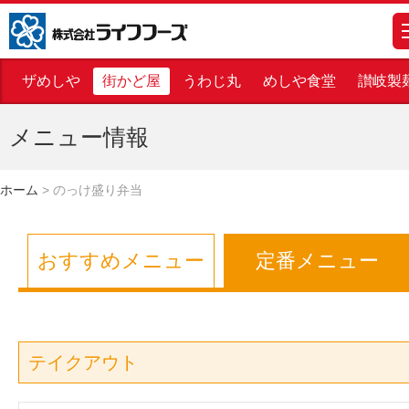
株式会社ライフフーズ
m
ザめしや
街かど屋
うわじ丸
めしや食堂
讃岐製
メニュー情報
ホーム
>
のっけ盛り弁当
おすすめメニュー
定番メニュー
テイクアウト