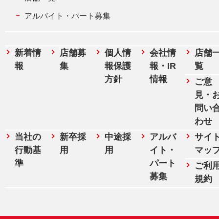
アルバイト・パート募集
新着情
店舗募
個人情
会社情
店舗
報
集
報保護
報・IR
覧
方針
情報
ご意
見・
問い
わせ
当社の
新卒採
中途採
アルバ
サイ
行動基
用
用
イト・
マッ
準
パート
ご利
募集
規約