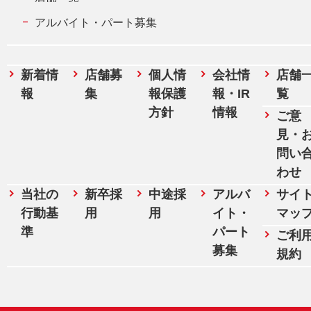
アルバイト・パート募集
新着情
店舗募
個人情
会社情
店舗
報
集
報保護
報・IR
覧
方針
情報
ご意
見・
問い
わせ
当社の
新卒採
中途採
アルバ
サイ
行動基
用
用
イト・
マッ
準
パート
ご利
募集
規約