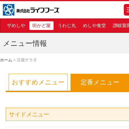
株式会社ライフフーズ
m
ザめしや
街かど屋
うわじ丸
めしや食堂
讃岐製
メニュー情報
ホーム
>
豆腐サラダ
おすすめメニュー
定番メニュー
サイドメニュー