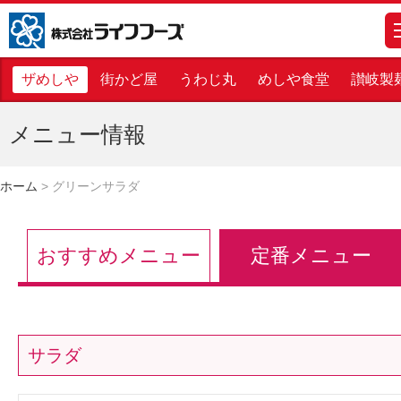
株式会社ライフフーズ
m
ザめしや
街かど屋
うわじ丸
めしや食堂
讃岐製
メニュー情報
ホーム
>
グリーンサラダ
おすすめメニュー
定番メニュー
サラダ