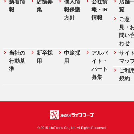
新着情
店舗募
個人情
会社情
店舗
報
集
報保護
報・IR
覧
方針
情報
ご意
見・
問い
わせ
当社の
新卒採
中途採
アルバ
サイ
行動基
用
用
イト・
マッ
準
パート
ご利
募集
規約
株式会社ライフフ
© 2015 LifeFoods Co., Ltd. All Rights Reserved.