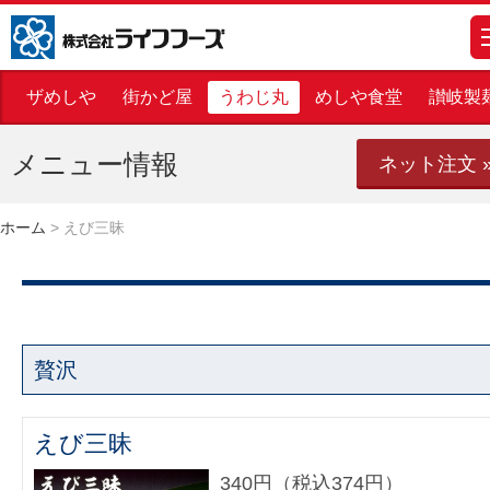
株式会社ライフフーズ
m
ザめしや
街かど屋
うわじ丸
めしや食堂
讃岐製
メニュー情報
ネット注文 
ホーム
>
えび三昧
贅沢
えび三昧
340円（税込374円）