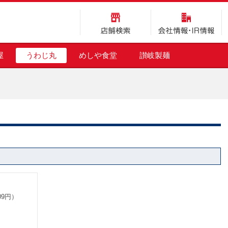
店舗検索
会社情報・IR情報
屋
うわじ丸
めしや食堂
讃岐製麺
09円）