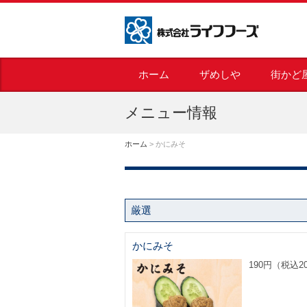
株式会社ライフフーズ
ホーム
ザめしや
街かど
メニュー情報
ホーム
>
かにみそ
厳選
かにみそ
190円（税込2