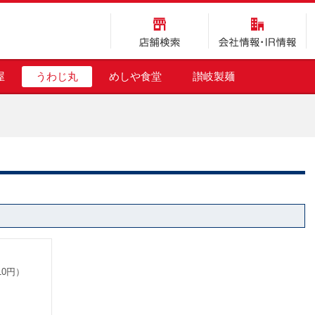
店舗検索
会社情報・IR情報
屋
うわじ丸
めしや食堂
讃岐製麺
10円）