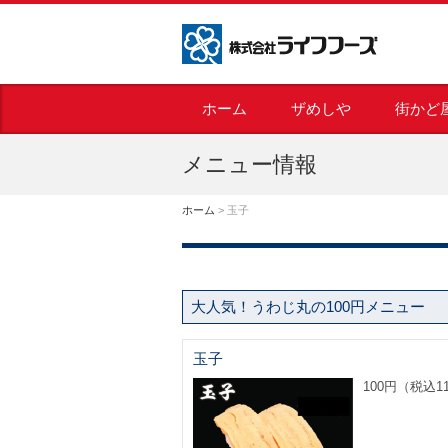
株式会社ライフフーズ
ホーム
ザめしや
街かど
メニュー情報
ホーム
>
玉子
大人気！うわじ丸の100円メニュー
玉子
100円（税込1