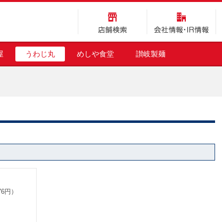
店舗検索
会社情報・IR情報
屋
うわじ丸
めしや食堂
讃岐製麺
76円）