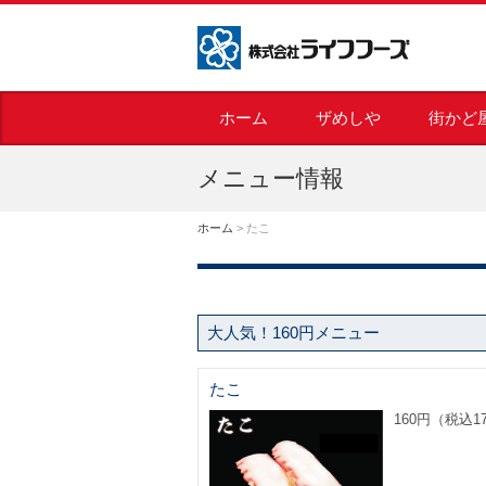
株式会社ライフフーズ
ホーム
ザめしや
街かど
メニュー情報
ホーム
>
たこ
大人気！160円メニュー
たこ
160円（税込1