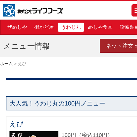
株式会社ライフフーズ
m
ザめしや
街かど屋
うわじ丸
めしや食堂
讃岐製
メニュー情報
ネット注文 
ホーム
>
えび
大人気！うわじ丸の100円メニュー
えび
100円（税込110円）