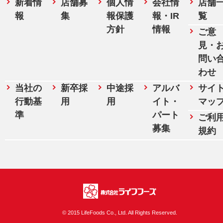
新着情
店舗募
個人情
会社情
店舗
報
集
報保護
報・IR
覧
方針
情報
ご意
見・
問い
わせ
当社の
新卒採
中途採
アルバ
サイ
行動基
用
用
イト・
マッ
準
パート
ご利
募集
規約
株式会社ライフフ
© 2015 LifeFoods Co., Ltd. All Rights Reserved.