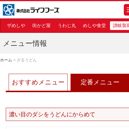
株式会社ライフフーズ
m
ザめしや
街かど屋
うわじ丸
めしや食堂
讃岐製
メニュー情報
ホーム
>
ざるうどん
おすすめメニュー
定番メニュー
濃い目のダシをうどんにからめて