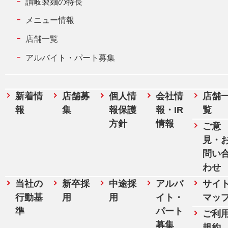
讃岐製麺の特長
メニュー情報
店舗一覧
アルバイト・パート募集
新着情
店舗募
個人情
会社情
店舗
報
集
報保護
報・IR
覧
方針
情報
ご意
見・
問い
わせ
当社の
新卒採
中途採
アルバ
サイ
行動基
用
用
イト・
マッ
準
パート
ご利
募集
規約