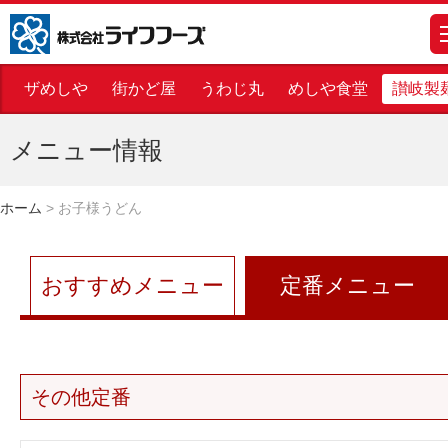
株式会社ライフフーズ
m
ザめしや
街かど屋
うわじ丸
めしや食堂
讃岐製
メニュー情報
ホーム
>
お子様うどん
おすすめメニュー
定番メニュー
その他定番