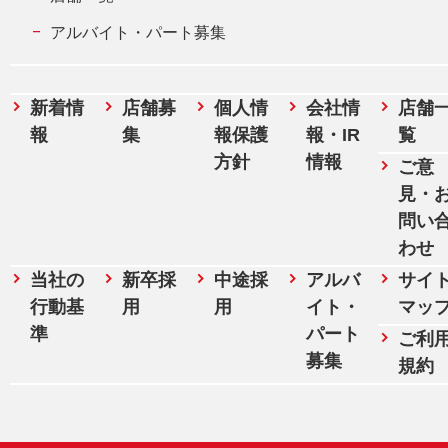
アルバイト・パート募集
新着情
店舗募
個人情
会社情
店舗
報
集
報保護
報・IR
覧
方針
情報
ご意
見・
問い
わせ
当社の
新卒採
中途採
アルバ
サイ
行動基
用
用
イト・
マッ
準
パート
ご利
募集
規約