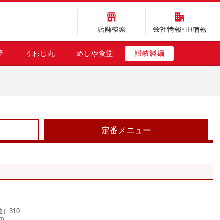
店舗検索
会社情報・IR情報
屋
うわじ丸
めしや食堂
讃岐製麺
定番メニュー
）310
)