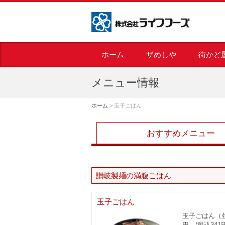
株式会社ライフフーズ
ホーム
ザめしや
街かど
メニュー情報
ホーム
>
玉子ごはん
おすすめメニュー
讃岐製麺の満腹ごはん
玉子ごはん
玉子ごはん（並
円 (税込341円