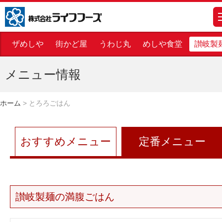
株式会社ライフフーズ
m
ザめしや
街かど屋
うわじ丸
めしや食堂
讃岐製
メニュー情報
ホーム
>
とろろごはん
おすすめメニュー
定番メニュー
讃岐製麺の満腹ごはん