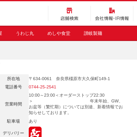
店舗検索
会社情報・IR情報
屋
うわじ丸
めしや食堂
讃岐製麺
店
所在地
〒634-0061 奈良県橿原市大久保町149-1
電話番号
0744-25-2541
10:00～23:00＜オーダーストップ22:30
＞ 年末年始、GW、
営業時間
お盆等（繁忙期）については別途、新着情報でお
知らせしております。
駐車場
あり
デリバリー