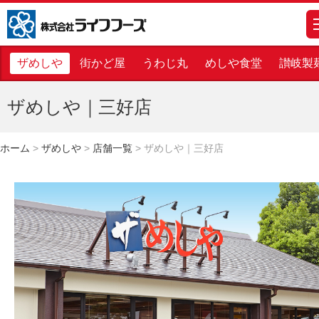
株式会社ライフフーズ
m
ザめしや
街かど屋
うわじ丸
めしや食堂
讃岐製
ザめしや｜三好店
ホーム
>
ザめしや
>
店舗一覧
>
ザめしや｜三好店