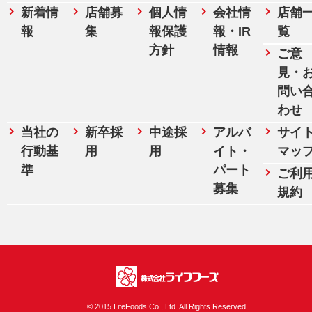
新着情
店舗募
個人情
会社情
店舗
報
集
報保護
報・IR
覧
方針
情報
ご意
見・
問い
わせ
当社の
新卒採
中途採
アルバ
サイ
行動基
用
用
イト・
マッ
準
パート
ご利
募集
規約
株式会社ライフフ
© 2015 LifeFoods Co., Ltd. All Rights Reserved.