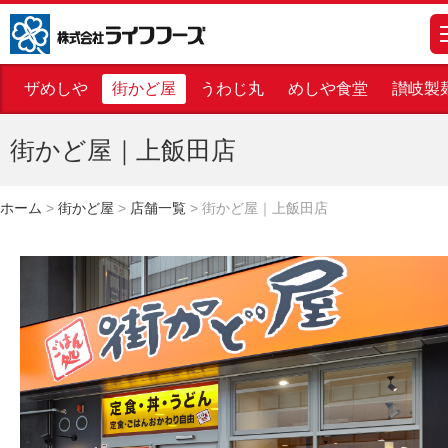
株式会社ライフフーズ
m
ザめしや
街かど屋
うわじ丸
めしや食堂
讃岐製
街かど屋｜上飯田店
ホーム
>
街かど屋
>
店舗一覧
>
街かど屋｜上飯田店