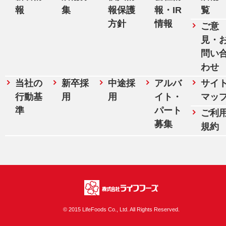
報
集
報保護
報・IR
覧
方針
情報
ご意
見・
問い
わせ
当社の
新卒採
中途採
アルバ
サイ
行動基
用
用
イト・
マッ
準
パート
ご利
募集
規約
株式会社ライフフ
© 2015 LifeFoods Co., Ltd. All Rights Reserved.
ーズ