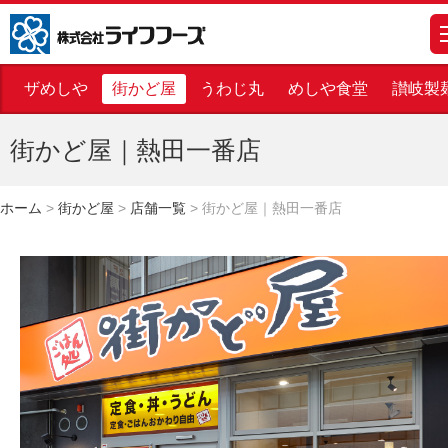
株式会社ライフフーズ
m
ザめしや
街かど屋
うわじ丸
めしや食堂
讃岐製
街かど屋｜熱田一番店
ホーム
>
街かど屋
>
店舗一覧
>
街かど屋｜熱田一番店