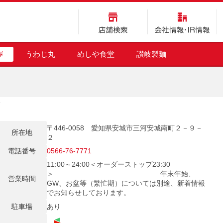
店舗検索
会社情報・IR情報
屋
うわじ丸
めしや食堂
讃岐製麺
店
〒446-0058 愛知県安城市三河安城南町２－９－
所在地
２
電話番号
0566-76-7771
11:00～24:00＜オーダーストップ23:30
＞ 年末年始、
営業時間
GW、お盆等（繁忙期）については別途、新着情報
でお知らせしております。
駐車場
あり