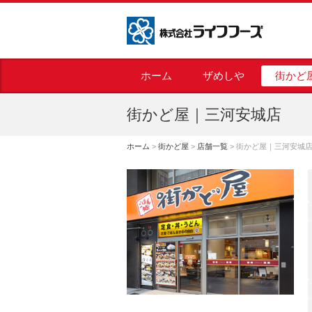
株式会社ライフフーズ
ホーム
ザめしや
街かど
街かど屋｜三河安城店
ホーム
>
街かど屋
>
店舗一覧
>
街かど屋｜三河安城