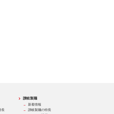
讃岐製麺
新着情報
特長
讃岐製麺の特長