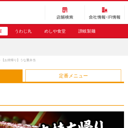
店舗検索
会社情報・IR情報
屋
うわじ丸
めしや食堂
讃岐製麺
>
【お持帰り】うな重弁当
定番メニュー